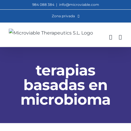
Saltar
984 088 384
|
info@microviable.com
al
Zona privada
contenido
terapias
basadas en
microbioma