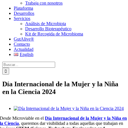
Trabaja con nosotros
Plataforma
Desarrollos
Servicios
Análisis de Microbiota
Desarrollo Bioterapéutico
Kit de Recogida de Microbioma
GutAlive®
Contacto
Actualidad
English
Buscar:
Día Internacional de la Mujer y la Niña
en la Ciencia 2024
Ver
imagen
Desde Microviable en el
Día Internacional de la Mujer y la Niña en
más
la Ciencia
, queremos dar visibilidad a todas aquellas que trabajan en
grande