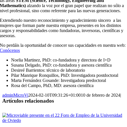
las áreas
STEM (Science, Technology, Engineering and
Mathematics)
alzando la voz por el gran papel que realizan no sólo a
nivel profesional, sino como referente para las nuevas generaciones.
Extendiendo nuestro reconocimiento y agradecimiento sincero a las
mujeres que forman parte nuestra empresa, presentes en los distintos
cargos y responsabilidades como fundadoras, inversoras, científicas y
asesoras.
No perdáis la oportunidad de conocer sus capacidades en nuestra web:
Conócenos
Noelia Martinez, PhD: co-fundadora y directora de I+D
Susana Delgado, PhD: co-fundadora y asesora científica
Desireé Barrientos: técnico de laboratorio
Pilar Manrique Ronquillos, PhD: Investigadora postdoctoral
Marta Fernández Gosande: Investigadora predoctoral
Rosa del Campo, PhD, MD: asesora científica
adminMicroVi
2024-02-10T09:31:26+01:00
10 de febrero de 2024
|
Artículos relacionados