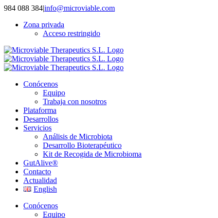
Saltar
984 088 384
|
info@microviable.com
al
Zona privada
contenido
Acceso restringido
Conócenos
Equipo
Trabaja con nosotros
Plataforma
Desarrollos
Servicios
Análisis de Microbiota
Desarrollo Bioterapéutico
Kit de Recogida de Microbioma
GutAlive®
Contacto
Actualidad
English
Conócenos
Equipo