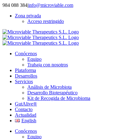
Saltar
984 088 384
|
info@microviable.com
al
Zona privada
contenido
Acceso restringido
Conócenos
Equipo
Trabaja con nosotros
Plataforma
Desarrollos
Servicios
Análisis de Microbiota
Desarrollo Bioterapéutico
Kit de Recogida de Microbioma
GutAlive®
Contacto
Actualidad
English
Conócenos
Equipo