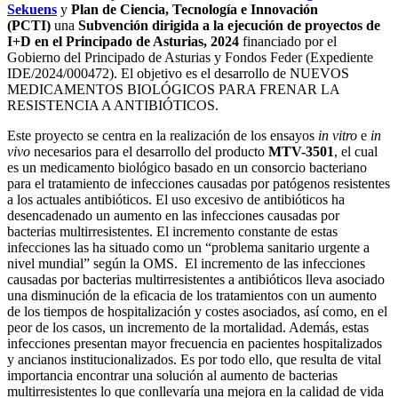
Sekuens
y
Plan de Ciencia, Tecnología e Innovación
grande
(PCTI)
una
Subvención dirigida a la ejecución de proyectos de
I+D en el Principado de Asturias, 2024
financiado por el
Gobierno del Principado de Asturias y Fondos Feder (Expediente
IDE/2024/000472). El objetivo es el desarrollo de NUEVOS
MEDICAMENTOS BIOLÓGICOS PARA FRENAR LA
RESISTENCIA A ANTIBIÓTICOS.
Este proyecto se centra en la realización de los ensayos
in vitro
e
in
vivo
necesarios para el desarrollo del producto
MTV-3501
, el cual
es un medicamento biológico basado en un consorcio bacteriano
para el tratamiento de infecciones causadas por patógenos resistentes
a los actuales antibióticos. El uso excesivo de antibióticos ha
desencadenado un aumento en las infecciones causadas por
bacterias multirresistentes. El incremento constante de estas
infecciones las ha situado como un “problema sanitario urgente a
nivel mundial” según la OMS. El incremento de las infecciones
causadas por bacterias multirresistentes a antibióticos lleva asociado
una disminución de la eficacia de los tratamientos con un aumento
de los tiempos de hospitalización y costes asociados, así como, en el
peor de los casos, un incremento de la mortalidad. Además, estas
infecciones presentan mayor frecuencia en pacientes hospitalizados
y ancianos institucionalizados. Es por todo ello, que resulta de vital
importancia encontrar una solución al aumento de bacterias
multirresistentes lo que conllevaría una mejora en la calidad de vida