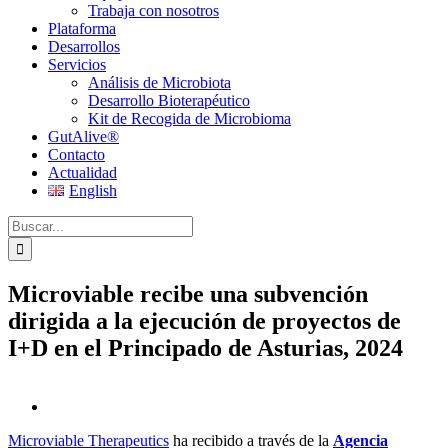
Trabaja con nosotros
Plataforma
Desarrollos
Servicios
Análisis de Microbiota
Desarrollo Bioterapéutico
Kit de Recogida de Microbioma
GutAlive®
Contacto
Actualidad
English
Buscar:
Microviable recibe una subvención
dirigida a la ejecución de proyectos de
I+D en el Principado de Asturias, 2024
Ver
imagen
Microviable Therapeutics
ha recibido a través de la
Agencia
más