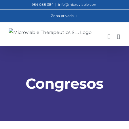
Saltar
984 088 384
|
info@microviable.com
al
Zona privada
contenido
Congresos