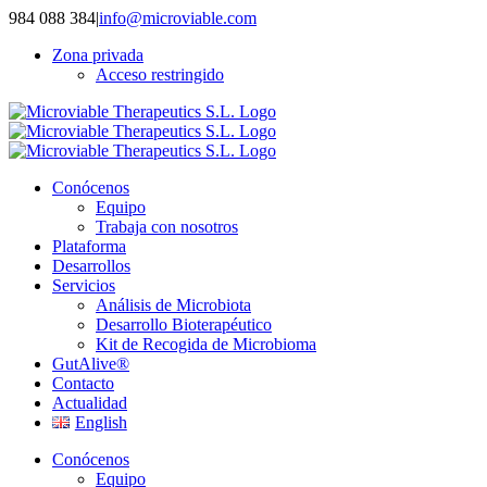
Saltar
984 088 384
|
info@microviable.com
al
Zona privada
contenido
Acceso restringido
Conócenos
Equipo
Trabaja con nosotros
Plataforma
Desarrollos
Servicios
Análisis de Microbiota
Desarrollo Bioterapéutico
Kit de Recogida de Microbioma
GutAlive®
Contacto
Actualidad
English
Conócenos
Equipo