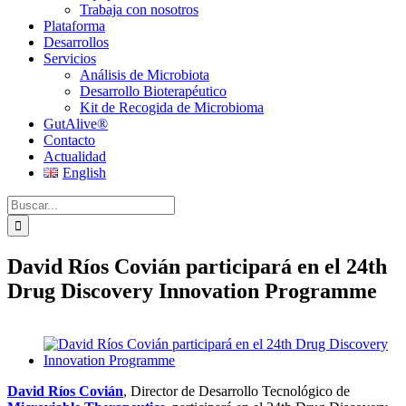
Trabaja con nosotros
Plataforma
Desarrollos
Servicios
Análisis de Microbiota
Desarrollo Bioterapéutico
Kit de Recogida de Microbioma
GutAlive®
Contacto
Actualidad
English
Buscar:
David Ríos Covián participará en el 24th
Drug Discovery Innovation Programme
Ver
imagen
más
David Ríos Covián
, Director de Desarrollo Tecnológico de
grande