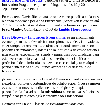
Microviable Therapeutics
, participará en el 24th Drug Discovery
Innovation Programme que tendrá lugar los días 19 y 20 de
septiembre en Barcelona.
En concreto, David Ríos estará presente como panelista en la mesa
redonda moderada por Anna Puszkarska (Sanofi) en la que tratará
“El futuro de la IA en el descubrimiento de fármacos” junto con
Fred Manby
, Cofundador y CTO de
Iambic Therapeutics
.
Drug Discovery Innovation Programme,
es un emocionante
evento que muestra descubrimientos pioneros e ideas innovadoras
en el campo del desarrollo de fármacos. Podrás interactuar con
ponentes de renombre y líderes de la industria a través de sesiones
interactivas, exposiciones, stands y numerosas oportunidades para
establecer contactos. Tanto si eres investigador, científico o
profesional de la industria, este evento es esencial para cualquier
persona interesada en los últimos avances en el desarrollo de
fármacos.
¡Reúnete con nosotros en el evento! Estamos encantados de invitarte
a explorar posibles oportunidades de colaboración. Nuestra misión
es desarrollar nuevos medicamentos biológicos y terapias
personalizadas basadas en la
microbiota
como nuevas soluciones
terapéuticas para oncología y enfermedades infecciosas.
Contacta con David Ríos: david.rios@microviable.com