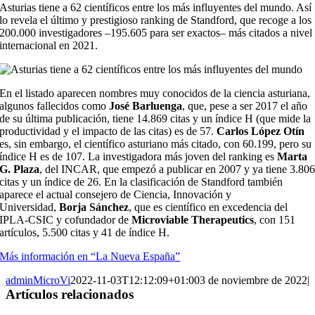
Asturias tiene a 62 científicos entre los más influyentes del mundo. Así
grande
lo revela el último y prestigioso ranking de Standford, que recoge a los
200.000 investigadores –195.605 para ser exactos– más citados a nivel
internacional en 2021.
En el listado aparecen nombres muy conocidos de la ciencia asturiana,
algunos fallecidos como
José Barluenga
, que, pese a ser 2017 el año
de su última publicación, tiene 14.869 citas y un índice H (que mide la
productividad y el impacto de las citas) es de 57.
Carlos López Otín
es, sin embargo, el científico asturiano más citado, con 60.199, pero su
índice H es de 107. La investigadora más joven del ranking es
Marta
G. Plaza
, del INCAR, que empezó a publicar en 2007 y ya tiene 3.80
citas y un índice de 26. En la clasificación de Standford también
aparece el actual consejero de Ciencia, Innovación y
Universidad,
Borja Sánchez
, que es científico en excedencia del
IPLA-CSIC y cofundador de
Microviable Therapeutics
, con 151
artículos, 5.500 citas y 41 de índice H.
Más información en “La Nueva España”
adminMicroVi
2022-11-03T12:12:09+01:00
3 de noviembre de 2022
|
Artículos relacionados