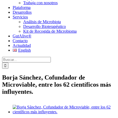
Trabaja con nosotros
Plataforma
Desarrollos
Servicios
Análisis de Microbiota
Desarrollo Bioterapéutico
Kit de Recogida de Microbioma
GutAlive®
Contacto
Actualidad
English
Buscar:
Borja Sánchez, Cofundador de
Microviable, entre los 62 científicos más
influyentes.
Ver
imagen
más