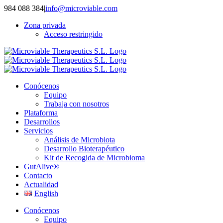
Saltar
984 088 384
|
info@microviable.com
al
Zona privada
contenido
Acceso restringido
Conócenos
Equipo
Trabaja con nosotros
Plataforma
Desarrollos
Servicios
Análisis de Microbiota
Desarrollo Bioterapéutico
Kit de Recogida de Microbioma
GutAlive®
Contacto
Actualidad
English
Conócenos
Equipo