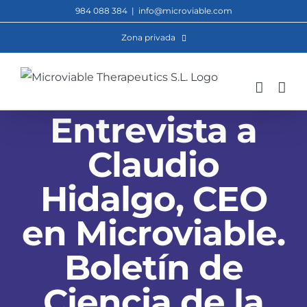
Saltar
984 088 384
|
info@microviable.com
al
Zona privada
contenido
Entrevista a
Claudio
Hidalgo, CEO
en Microviable.
Boletín de
Ciencia de la