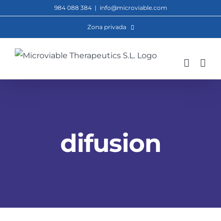
Saltar
984 088 384
|
info@microviable.com
al
Zona privada
contenido
difusion