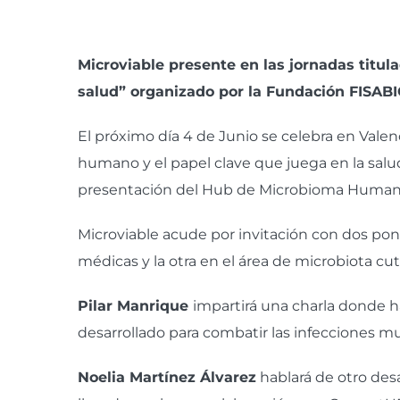
Ver
imagen
Microviable presente en las jornadas tit
más
salud” organizado por la
Fundación FISAB
grande
El próximo día 4 de Junio se celebra en Vale
humano y el papel clave que juega en la salud
presentación del Hub de Microbioma Human
Microviable acude por invitación con dos pone
médicas y la otra en el área de microbiota cut
Pilar Manrique
impartirá una charla donde 
desarrollado para combatir las infecciones mul
Noelia Martínez Álvarez
hablará de otro des