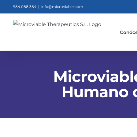
Saltar
984 088 384
|
info@microviable.com
al
contenido
Conóc
Microviabl
Humano c