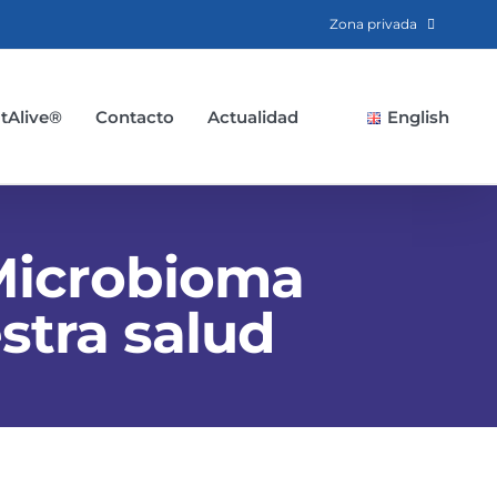
Zona privada
tAlive®
Contacto
Actualidad
English
 Microbioma
tra salud