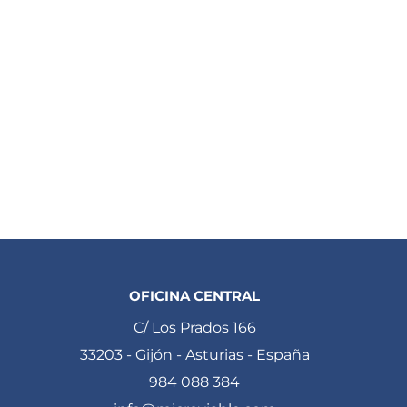
OFICINA CENTRAL
C/ Los Prados 166
33203 - Gijón - Asturias - España
984 088 384