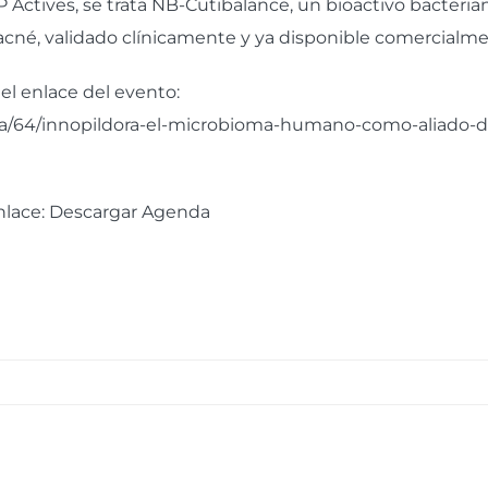
 Actives
, se trata NB-Cutibalance, un bioactivo bacteria
 acné, validado clínicamente y ya disponible comercialme
 el enlace del evento:
enda/64/innopildora-el-microbioma-humano-como-aliado-d
nlace:
Descargar Agenda