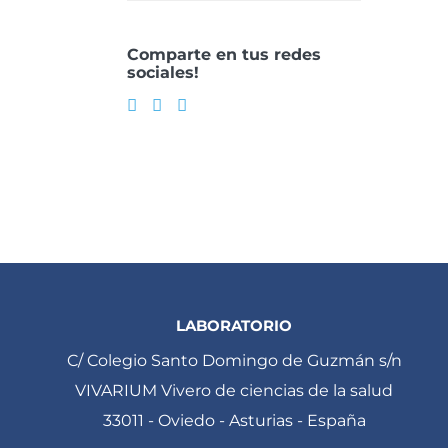
Comparte en tus redes
sociales!
LABORATORIO
C/ Colegio Santo Domingo de Guzmán s/n
VIVARIUM Vivero de ciencias de la salud
33011 - Oviedo - Asturias - España