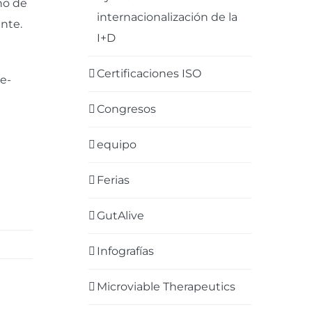
no de
internacionalización de la
nte.
I+D
Certificaciones ISO
e-
Congresos
equipo
Ferias
GutAlive
Infografías
Microviable Therapeutics