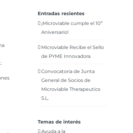
Entradas recientes
¡Microviable cumple el 10º
Aniversario!
ma
Microviable Recibe el Sello
a
de PYME Innovadora
.
Convocatoria de Junta
iones
General de Socios de
Microviable Therapeutics
S.L.
Temas de interés
Ayuda a la