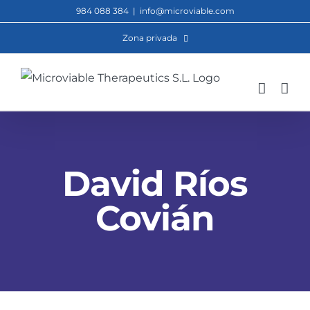
Saltar
984 088 384
|
info@microviable.com
al
Zona privada
contenido
David Ríos
Covián