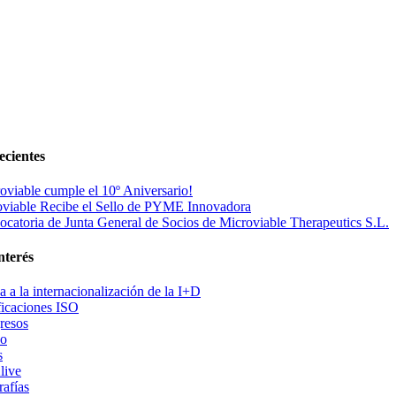
ecientes
oviable cumple el 10º Aniversario!
viable Recibe el Sello de PYME Innovadora
catoria de Junta General de Socios de Microviable Therapeutics S.L.
nterés
 a la internacionalización de la I+D
ficaciones ISO
resos
po
s
live
rafías