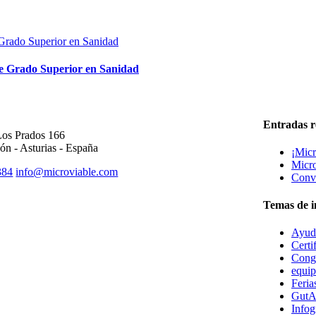
de Grado Superior en Sanidad
ICINA CENTRAL
Entradas r
Los Prados 166
ón - Asturias - España
¡Micr
Micro
384
info@microviable.com
Convo
Temas de i
Ayuda
Certi
Cong
equi
Feria
GutA
Infog