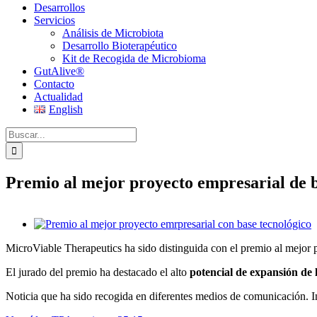
Desarrollos
Servicios
Análisis de Microbiota
Desarrollo Bioterapéutico
Kit de Recogida de Microbioma
GutAlive®
Contacto
Actualidad
English
Buscar:
Premio al mejor proyecto empresarial de b
Ver
imagen
MicroViable Therapeutics ha sido distinguida con el premio al mejor 
más
grande
El jurado del premio ha destacado el alto
potencial de expansión de 
Noticia que ha sido recogida en diferentes medios de comunicación. I