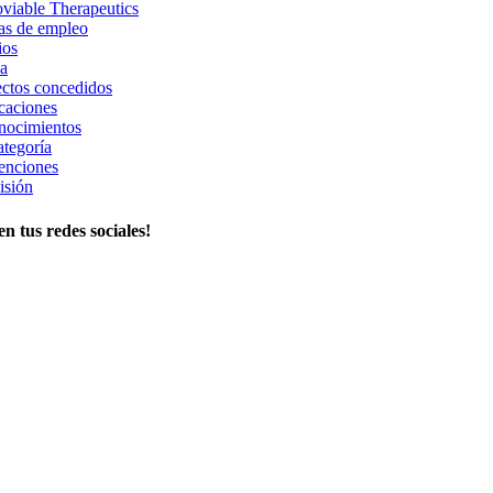
viable Therapeutics
as de empleo
ios
a
ctos concedidos
caciones
nocimientos
ategoría
enciones
isión
n tus redes sociales!