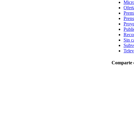
Micro
Ofert
Prem
Prens
Proye
Publi
Reco
Sin c
Subv
Telev
Comparte e