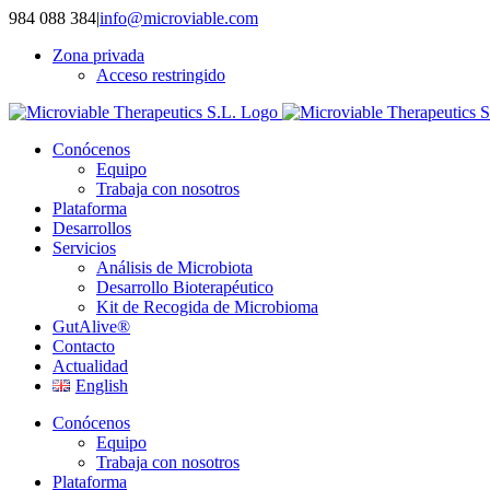
Saltar
984 088 384
|
info@microviable.com
al
Zona privada
contenido
Acceso restringido
Conócenos
Equipo
Trabaja con nosotros
Plataforma
Desarrollos
Servicios
Análisis de Microbiota
Desarrollo Bioterapéutico
Kit de Recogida de Microbioma
GutAlive®
Contacto
Actualidad
English
Conócenos
Equipo
Trabaja con nosotros
Plataforma