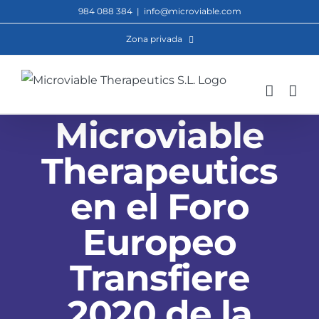
Saltar
984 088 384
|
info@microviable.com
al
Zona privada
contenido
Microviable
Therapeutics
en el Foro
Europeo
Transfiere
2020 de la