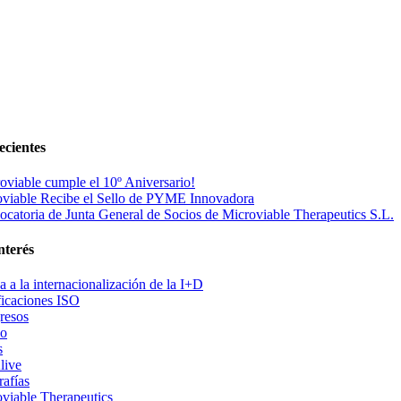
ecientes
oviable cumple el 10º Aniversario!
viable Recibe el Sello de PYME Innovadora
catoria de Junta General de Socios de Microviable Therapeutics S.L.
nterés
 a la internacionalización de la I+D
ficaciones ISO
resos
po
s
live
rafías
viable Therapeutics