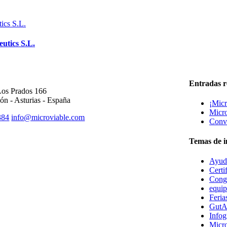
utics S.L.
ICINA CENTRAL
Entradas r
Los Prados 166
ón - Asturias - España
¡Micr
Micro
384
info@microviable.com
Convo
Temas de i
Ayuda
Certi
Cong
equi
Feria
GutA
Infog
Micro