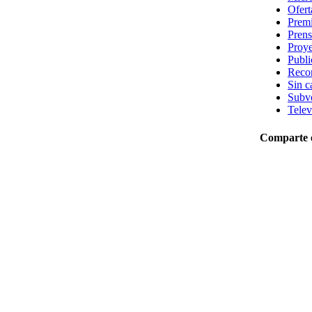
Ofert
Prem
Prens
Proye
Publi
Reco
Sin c
Subv
Telev
Comparte e