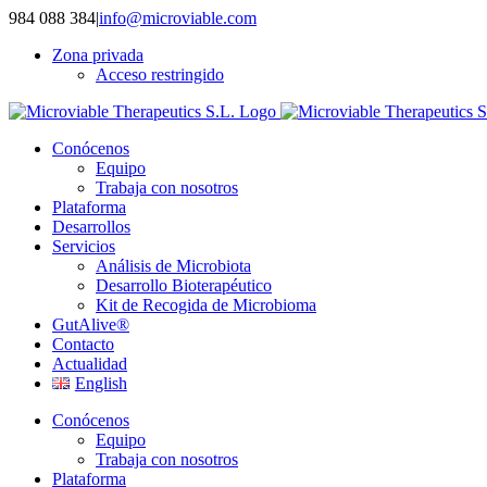
Saltar
984 088 384
|
info@microviable.com
al
Zona privada
contenido
Acceso restringido
Conócenos
Equipo
Trabaja con nosotros
Plataforma
Desarrollos
Servicios
Análisis de Microbiota
Desarrollo Bioterapéutico
Kit de Recogida de Microbioma
GutAlive®
Contacto
Actualidad
English
Conócenos
Equipo
Trabaja con nosotros
Plataforma