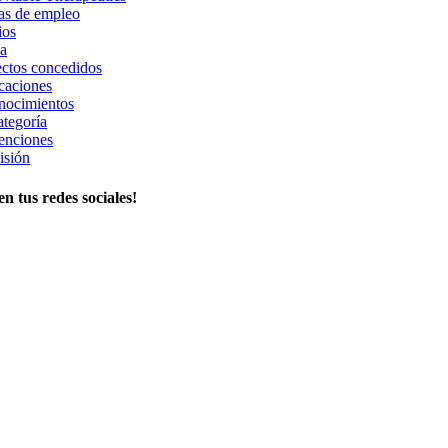
as de empleo
ios
a
ctos concedidos
caciones
nocimientos
ategoría
enciones
isión
n tus redes sociales!