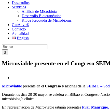
Desarrollos
Servicios
Análisis de Microbiota
Desarrollo Bioterapéutico
Kit de Recogida de Microbioma
GutAlive®
Contacto
Actualidad
English
Buscar:
Microviable presente en el Congreso SEI
Ver
imagen
Microviable
presente en el
Congreso Nacional de la
SEIMC – Socie
más
grande
Durante los días 28-30 mayo, se celebra en Bilbao el Congreso Nacion
microbiología clínica.
En representación de Microviable estarán presentes
Pilar Manrique,