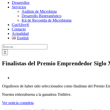
Desarrollos
Servicios
Análisis de Microbiota
Desarrollo Bioterapéutico
Kit de Recogida de Microbioma
GutAlive®
Contacto
Actualidad
English
Buscar:
Finalistas del Premio Emprendedor Siglo
Ver
imagen
Orgullosos de haber sido seleccionados como finalistas del Premio 
más
grande
Nuestra enhorabuena a la ganadora Triditive.
Ver noticia completa