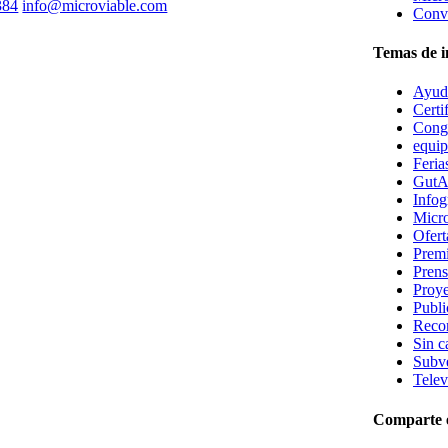
384
info@microviable.com
Convo
Temas de i
Ayuda
Certi
Cong
equi
Feria
GutA
Infog
Micro
Ofert
Prem
Prens
Proye
Publi
Reco
Sin c
Subv
Telev
Comparte e