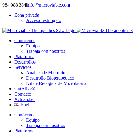
Saltar
984 088 384
|
info@microviable.com
al
Zona privada
contenido
Acceso restringido
Conócenos
Equipo
Trabaja con nosotros
Plataforma
Desarrollos
Servicios
Análisis de Microbiota
Desarrollo Bioterapéutico
Kit de Recogida de Microbioma
GutAlive®
Contacto
Actualidad
English
Conócenos
Equipo
Trabaja con nosotros
Plataforma