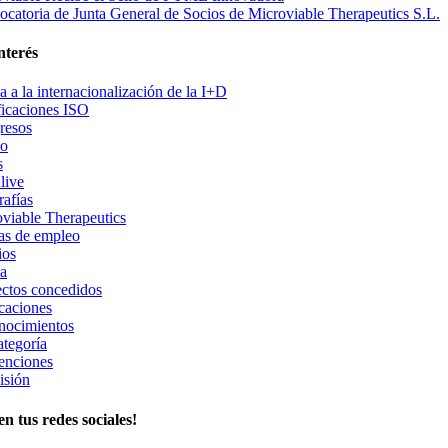
catoria de Junta General de Socios de Microviable Therapeutics S.L.
nterés
 a la internacionalización de la I+D
ficaciones ISO
resos
po
s
live
rafías
viable Therapeutics
as de empleo
ios
a
ctos concedidos
caciones
nocimientos
ategoría
enciones
isión
n tus redes sociales!