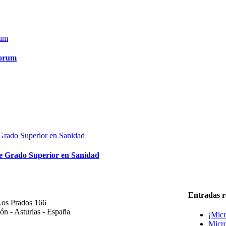
Forum
de Grado Superior en Sanidad
ICINA CENTRAL
Entradas r
Los Prados 166
ón - Asturias - España
¡Micr
Micro