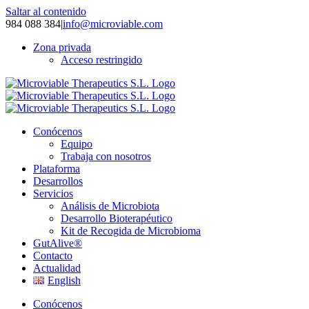
Saltar al contenido
984 088 384
|
info@microviable.com
Zona privada
Acceso restringido
Conócenos
Equipo
Trabaja con nosotros
Plataforma
Desarrollos
Servicios
Análisis de Microbiota
Desarrollo Bioterapéutico
Kit de Recogida de Microbioma
GutAlive®
Contacto
Actualidad
English
Conócenos