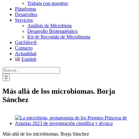
Trabaja con nosotros
Plataforma
Desarrollos
Servicios
Análisis de Microbiota
Desarrollo Bioterapéutico
Kit de Recogida de Microbioma
GutAlive®
Contacto
Actualidad
English
Buscar:
Más allá de los microbiomas. Borja
Sánchez
Ver
imagen
más
Más allá de los microbiomas. Borja Sánchez
grande