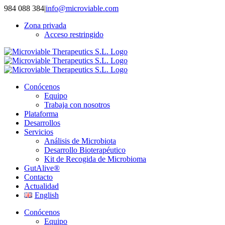
Saltar
984 088 384
|
info@microviable.com
al
Zona privada
contenido
Acceso restringido
Conócenos
Equipo
Trabaja con nosotros
Plataforma
Desarrollos
Servicios
Análisis de Microbiota
Desarrollo Bioterapéutico
Kit de Recogida de Microbioma
GutAlive®
Contacto
Actualidad
English
Conócenos
Equipo