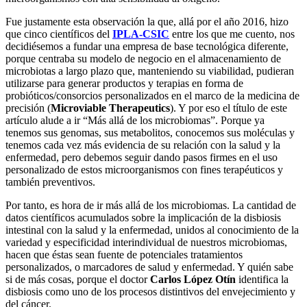
Fue justamente esta observación la que, allá por el año 2016, hizo
que cinco científicos del
IPLA-CSIC
entre los que me cuento, nos
decidiésemos a fundar una empresa de base tecnológica diferente,
porque centraba su modelo de negocio en el almacenamiento de
microbiotas a largo plazo que, manteniendo su viabilidad, pudieran
utilizarse para generar productos y terapias en forma de
probióticos/consorcios personalizados en el marco de la medicina de
precisión (
Microviable Therapeutics
). Y por eso el título de este
artículo alude a ir “Más allá de los microbiomas”. Porque ya
tenemos sus genomas, sus metabolitos, conocemos sus moléculas y
tenemos cada vez más evidencia de su relación con la salud y la
enfermedad, pero debemos seguir dando pasos firmes en el uso
personalizado de estos microorganismos con fines terapéuticos y
también preventivos.
Por tanto, es hora de ir más allá de los microbiomas. La cantidad de
datos científicos acumulados sobre la implicación de la disbiosis
intestinal con la salud y la enfermedad, unidos al conocimiento de la
variedad y especificidad interindividual de nuestros microbiomas,
hacen que éstas sean fuente de potenciales tratamientos
personalizados, o marcadores de salud y enfermedad. Y quién sabe
si de más cosas, porque el doctor
Carlos López Otín
identifica la
disbiosis como uno de los procesos distintivos del envejecimiento y
del cáncer.