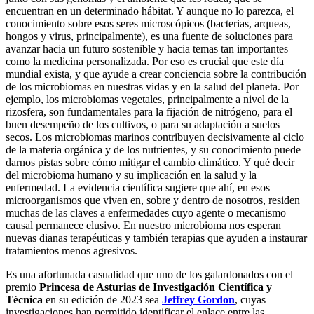
encuentran en un determinado hábitat. Y aunque no lo parezca, el
conocimiento sobre esos seres microscópicos (bacterias, arqueas,
hongos y virus, principalmente), es una fuente de soluciones para
avanzar hacia un futuro sostenible y hacia temas tan importantes
como la medicina personalizada. Por eso es crucial que este día
mundial exista, y que ayude a crear conciencia sobre la contribución
de los microbiomas en nuestras vidas y en la salud del planeta. Por
ejemplo, los microbiomas vegetales, principalmente a nivel de la
rizosfera, son fundamentales para la fijación de nitrógeno, para el
buen desempeño de los cultivos, o para su adaptación a suelos
secos. Los microbiomas marinos contribuyen decisivamente al ciclo
de la materia orgánica y de los nutrientes, y su conocimiento puede
darnos pistas sobre cómo mitigar el cambio climático. Y qué decir
del microbioma humano y su implicación en la salud y la
enfermedad. La evidencia científica sugiere que ahí, en esos
microorganismos que viven en, sobre y dentro de nosotros, residen
muchas de las claves a enfermedades cuyo agente o mecanismo
causal permanece elusivo. En nuestro microbioma nos esperan
nuevas dianas terapéuticas y también terapias que ayuden a instaurar
tratamientos menos agresivos.
Es una afortunada casualidad que uno de los galardonados con el
premio
Princesa de Asturias de Investigación Científica y
Técnica
en su edición de 2023 sea
Jeffrey Gordon
, cuyas
investigaciones han permitido identificar el enlace entre las