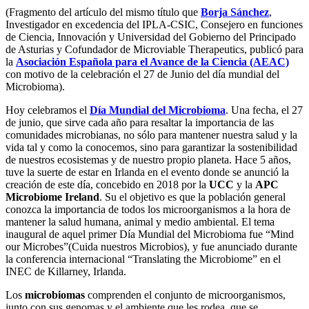
(Fragmento del artículo del mismo título que
Borja Sánchez
,
Investigador en excedencia del IPLA-CSIC, Consejero en funciones
de Ciencia, Innovación y Universidad del Gobierno del Principado
de Asturias y Cofundador de Microviable Therapeutics, publicó para
la
Asociación Española para el Avance de la Ciencia (AEAC)
con motivo de la celebración el 27 de Junio del día mundial del
Microbioma).
Hoy celebramos el
Día Mundial del Microbioma
. Una fecha, el 27
de junio, que sirve cada año para resaltar la importancia de las
comunidades microbianas, no sólo para mantener nuestra salud y la
vida tal y como la conocemos, sino para garantizar la sostenibilidad
de nuestros ecosistemas y de nuestro propio planeta. Hace 5 años,
tuve la suerte de estar en Irlanda en el evento donde se anunció la
creación de este día, concebido en 2018 por la
UCC
y la
APC
Microbiome Ireland
. Su el objetivo es que la población general
conozca la importancia de todos los microorganismos a la hora de
mantener la salud humana, animal y medio ambiental. El tema
inaugural de aquel primer Día Mundial del Microbioma fue “Mind
our Microbes”(Cuida nuestros Microbios), y fue anunciado durante
la conferencia internacional “Translating the Microbiome” en el
INEC de Killarney, Irlanda.
Los
microbiomas
comprenden el conjunto de microorganismos,
junto con sus genomas y el ambiente que les rodea, que se