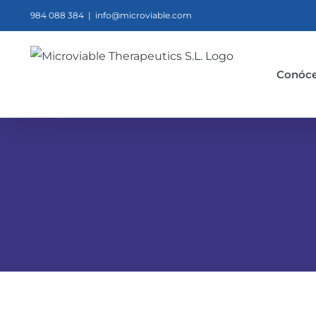
Saltar
984 088 384
|
info@microviable.com
al
contenido
Conóc